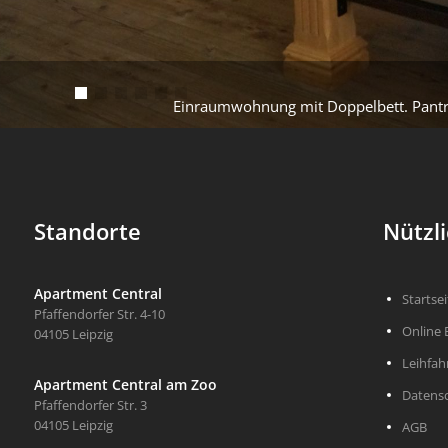
1
2
3
4
5
6
Einraumwohnung mit Doppelbett. Pantr
Standorte
Nützli
Apartment Central
Startsei
Pfaffendorfer Str. 4-10
Online
04105 Leipzig
Leihfah
Apartment Central am Zoo
Datens
Pfaffendorfer Str. 3
04105 Leipzig
AGB