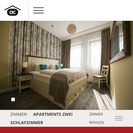
1
2
3
4
5
6
7
8
9
10
11
ZIMMER:
APARTMENTS ZWEI
ZIMMER
SCHLAFZIMMER
WÄHLEN